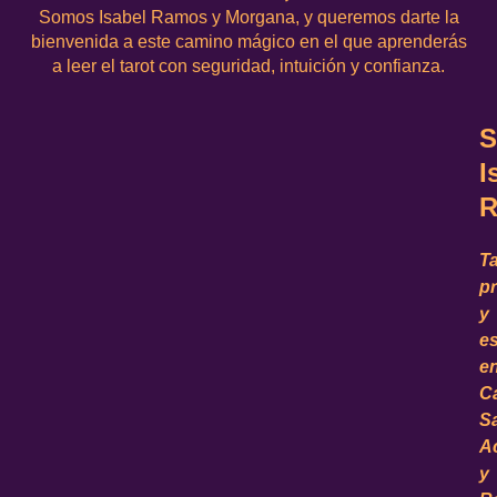
Somos Isabel Ramos y Morgana, y queremos darte la
bienvenida a este camino mágico en el que aprenderás
a leer el tarot con seguridad, intuición y confianza.
S
I
R
Ta
pr
y
es
e
C
S
Ac
y