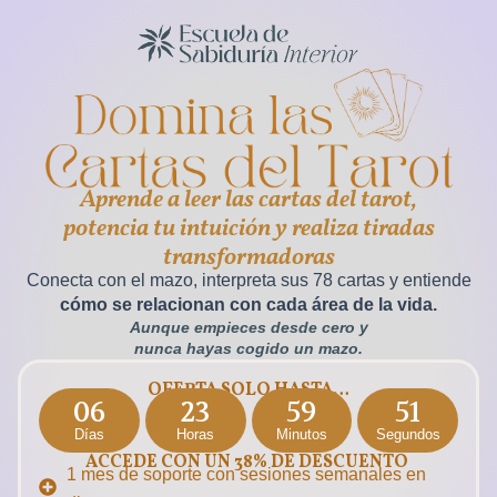
Aprende a leer las cartas del tarot,
potencia tu intuición y realiza tiradas
transformadoras
Conecta con el mazo, interpreta sus 78 cartas y entiende
cómo se relacionan con cada área de la vida.
Aunque empieces desde cero y
nunca hayas cogido un mazo.
OFERTA SOLO HASTA…
06
23
59
49
Días
Horas
Minutos
Segundos
ACCEDE CON UN 38% DE DESCUENTO
1 mes de soporte con sesiones semanales en