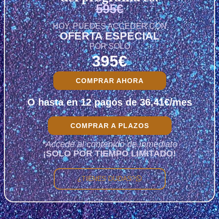
595€
HOY, PUEDES ACCEDER CON
OFERTA ESPECIAL
POR SOLO
395€
COMPRAR AHORA
O hasta en 12 pagos de 36,41€/mes
COMPRAR A PLAZOS
*Accede al contenido de inmediato
¡SOLO POR TIEMPO LIMITADO!
¿TIENES DUDAS?