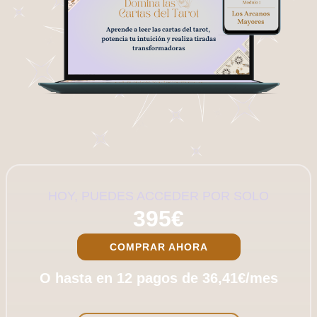
HOY, PUEDES ACCEDER POR SOLO
395€
COMPRAR AHORA
O hasta en 12 pagos de 36,41€/mes