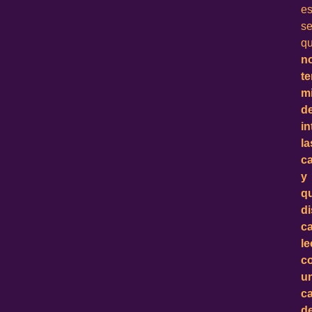
e
se
q
n
t
m
d
in
la
ca
y
q
di
c
le
c
u
c
d