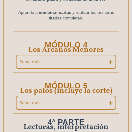
Aprende a
combinar cartas
y realizar tus primeras
tiradas completas.
MÓDULO 4
Los Arcanos Menores
Saber más
MÓDULO 5
Los palos (incluye la corte)
Saber más
4ª PARTE
Lecturas, interpretación